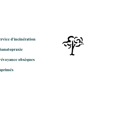
ervice d’incinération
hanatopraxie
révoyance obsèques
mprimés