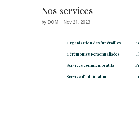
Nos services
by
DOM
|
Nov 21, 2023
Organisation des funérailles
S
Cérémonies personnalisées
T
Services commémoratifs
P
Service d’inhumation
I