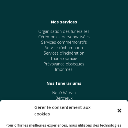
Nos services
Organisation des funérailles
Cérémonies personnalisées
Services commémoratifs
Service d’inhumation
Services d’incinération
Thanatopraxie
Prévoyance obsèques
Imprimés
Nos funérariums
Neufchâteau
Bercheux
Martelange
Gérer le consentement aux
cookies
Autres
Pour offrir les meilleures expériences, nous utilisons des technologies
Politique de confidentialité